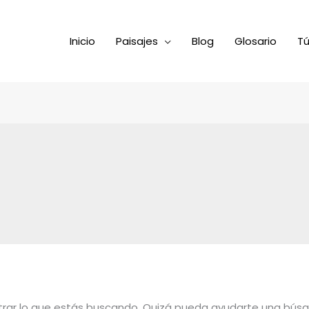
Inicio
Paisajes
Blog
Glosario
Tú
rar lo que estás buscando. Quizá pueda ayudarte una bús