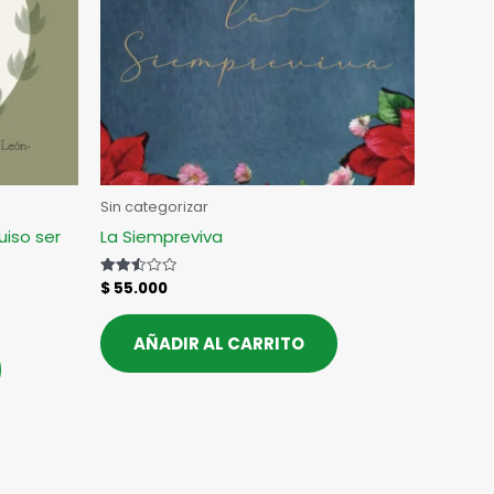
Sin categorizar
uiso ser
La Siempreviva
$
55.000
Valorado
con
2.51
de 5
AÑADIR AL CARRITO