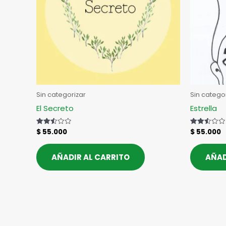
Sin categorizar
Sin catego
El Secreto
Estrella
$
55.000
$
55.000
Valorado
Valorado
con
con
2.53
2.50
de 5
de 5
AÑADIR AL CARRITO
AÑAD