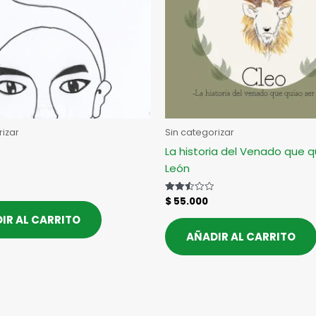
rizar
Sin categorizar
La historia del Venado que q
León
$
55.000
Valorado
con
2.52
IR AL CARRITO
de 5
AÑADIR AL CARRITO