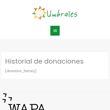
Ir
MENÚ
al
contenido
PRINCIPAL
Historial de donaciones
[donation_history]